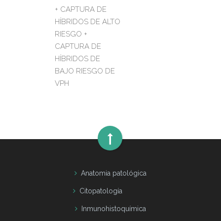
+ CAPTURA DE
HÍBRIDOS DE ALTO
RIESGO +
CAPTURA DE
HÍBRIDOS DE
BAJO RIESGO DE
VPH
Anatomia patológica
Citopatología
Inmunohistoquímica