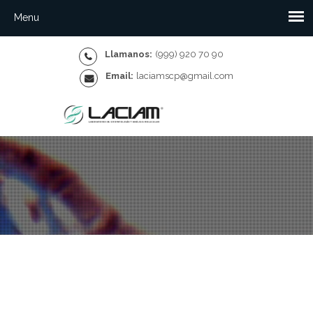
Llamanos:
(999) 920 70 90
Email:
laciamscp@gmail.com