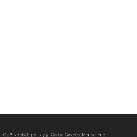
C.26 No.182E por 7 y 9, García Ginerés, Mérida, Yuc.