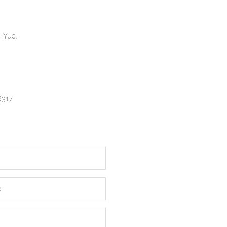
, Yuc.
6317