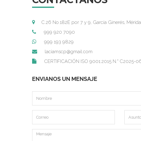
C.26 No.182E por 7 y 9, García Ginerés, Mérida
999 920 7090
999 193 9829
laciamscp@gmail.com
CERTIFICACIÓN ISO 9001:2015 N.° C2025-0
ENVIANOS UN MENSAJE